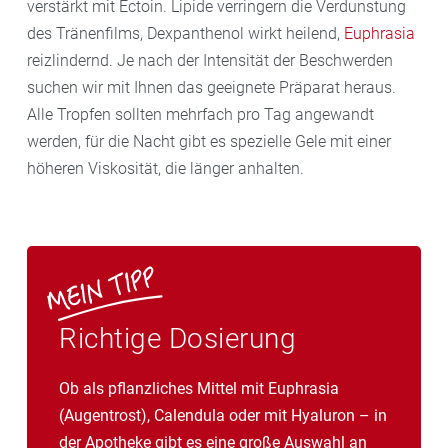
verstärkt mit Ectoin. Lipide verringern die Verdunstung
des Tränenfilms, Dexpanthenol wirkt heilend,
Euphrasia
reizlindernd. Je nach der Intensität der Beschwerden
suchen wir mit Ihnen das geeignete Präparat heraus.
Alle Tropfen sollten mehrfach pro Tag angewandt
werden, für die Nacht gibt es spezielle Gele mit einer
höheren Viskosität, die länger anhalten.
Richtige Dosierung
Ob als pflanzliches Mittel mit Euphrasia
(Augentrost), Calendula oder mit Hyaluron – in
der Apotheke gibt es eine große Auswahl an