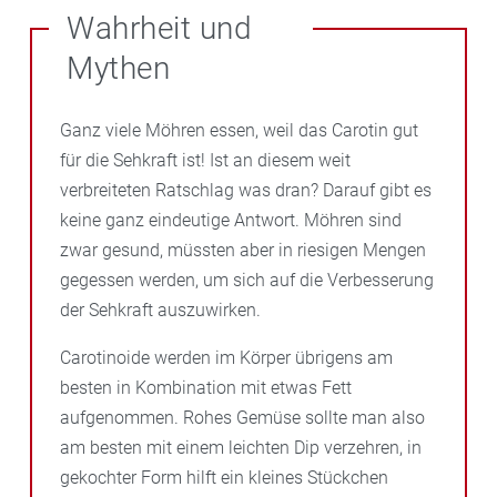
– sich etwas an der Stärke der Sehkraft verändert
zu schützen, enthält immer eine Mischung aus
Nährstoffmangel begünstigt werden. Diese
Wahrheit und
Himmel das Auge belasten kann.
– eine erbliche Vorbelastung für Augenerkrankungen
verschiedenen Substanzen. In der Regel sind
Lebensmittel enthalten besonders viel Lutein: Paprika,
Mythen
besteht
Carotinoide enthalten wie Lutein und Zeaxanthin, aber
Rote und gelbe Rüben, Brokkoli, Feldsalat, Spinat,
– man andere Beschwerden am Auge wahrnimmt
auch Beta-Carotin und Lycopin. Radikalfänger und
Erbsen, Grünkohl, Johannisbeeren, Zitronen und
Antioxidantien wie
Ganz viele Möhren essen, weil das Carotin gut
Vitamin C und Vitamin E
,
Zi
n
k
und
Orangen.
Selen helfen dem Auge, die durch das einfallende
für die Sehkraft ist! Ist an diesem weit
Licht entstehenden Radikale abzufangen. Zusätzlich
verbreiteten Ratschlag was dran? Darauf gibt es
sind noch B-Vitamine und pflanzliche Extrakte aus z.
keine ganz eindeutige Antwort. Möhren sind
B. Heidelbeeren, Traubenkerne, Algen, Aronia
zwar gesund, müssten aber in riesigen Mengen
und/oder Granatapfel enthalten. Ziel ist es, die
gegessen werden, um sich auf die Verbesserung
winzigen Blutgefäße im Sehnerv und die
der Sehkraft auszuwirken.
Augenmuskeln optimal zu versorgen und die Augen
Carotinoide werden im Körper übrigens am
langfristig zu schützen. Eingenommen werden die
besten in Kombination mit etwas Fett
Kapseln über einen längeren Zeitraum. Fragen Sie uns
aufgenommen. Rohes Gemüse sollte man also
in der Apotheke nach einer geeigneten Kombination
am besten mit einem leichten Dip verzehren, in
gekochter Form hilft ein kleines Stückchen