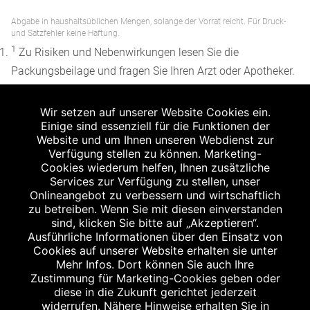
Abgabe in haushaltsüblichen Mengen, solange der Vorrat reicht. Für Druck-
und Satzfehler keine Haftung.
1
Zu Risiken und Nebenwirkungen lesen Sie die
Packungsbeilage und fragen Sie Ihren Arzt oder Apotheker.
2
Angabe nach der deutschen Arzneimitteltaxe
Wir setzen auf unserer Website Cookies ein.
Apothekenerstattungspreis (AEP). Der AEP ist keine
Einige sind essenziell für die Funktionen der
unverbindliche Preisempfehlung der Hersteller. Der AEP ist
Website und um Ihnen unseren Webdienst zur
ein von den Apotheken in Ansatz gebrachter Preis für
Verfügung stellen zu können. Marketing-
Cookies wiederum helfen, Ihnen zusätzliche
rezeptfreie Arzneimittel. Er entspricht in der Höhe dem für
Services zur Verfügung zu stellen, unser
Apotheken verbindlichen Abgabepreis, zu dem eine
Onlineangebot zu verbessern und wirtschaftlich
Apotheke in bestimmten Fällen (z.B. bei Kindern unter 12
zu betreiben. Wenn Sie mit diesen einverstanden
sind, klicken Sie bitte auf „Akzeptieren“.
Jahren) das Produkt mit der gesetzlichen
Ausführliche Informationen über den Einsatz von
Krankenversicherung abrechnet. Der AEP ist der allgemeine
Cookies auf unserer Website erhalten sie unter
Erstattungspreis im Falle einer Kostenübernahme durch die
Mehr Infos. Dort können Sie auch Ihre
Zustimmung für Marketing-Cookies geben oder
gesetzlichen Krankenkassen, vor Abzug eines
diese in die Zukunft gerichtet jederzeit
Zwangsrabattes (zur Zeit 5%) nach §130 Abs. 1 SGB V.
widerrufen. Nähere Hinweise erhalten Sie in