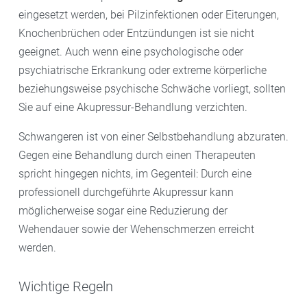
entspannen.
eingesetzt werden, bei Pilzinfektionen oder Eiterungen,
Knochenbrüchen oder Entzündungen ist sie nicht
Wie lange Sie auf der Matte liegen, hängt von Ihrem
geeignet. Auch wenn eine psychologische oder
eigenen Wohlbefinden ab. Bei Forschungsarbeiten,
psychiatrische Erkrankung oder extreme körperliche
die auf positive Effekte im Bereich der
beziehungsweise psychische Schwäche vorliegt, sollten
Schmerzreduzierung in Nacken- und Rückenbereich
Sie auf eine Akupressur-Behandlung verzichten.
und Verbesserung bei Schlafproblemen hinweisen,
war eine
tägliche Anwendungsdauer von 30 Minuten
Schwangeren ist von einer Selbstbehandlung abzuraten.
die Regel.
Gegen eine Behandlung durch einen Therapeuten
spricht hingegen nichts, im Gegenteil: Durch eine
professionell durchgeführte Akupressur kann
möglicherweise sogar eine Reduzierung der
Wehendauer sowie der Wehenschmerzen erreicht
werden.
Wichtige Regeln