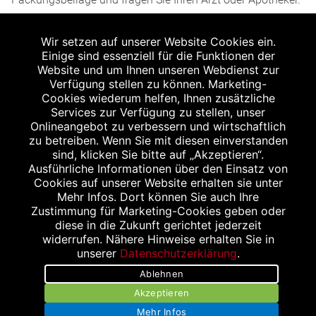
2
Angabe nach der deutschen Arzneimitteltaxe
Wir setzen auf unserer Website Cookies ein.
Apothekenerstattungspreis (AEP). Der AEP ist keine
Einige sind essenziell für die Funktionen der
unverbindliche Preisempfehlung der Hersteller. Der AEP ist
Website und um Ihnen unseren Webdienst zur
ein von den Apotheken in Ansatz gebrachter Preis für
Verfügung stellen zu können. Marketing-
Cookies wiederum helfen, Ihnen zusätzliche
rezeptfreie Arzneimittel. Er entspricht in der Höhe dem für
Services zur Verfügung zu stellen, unser
Apotheken verbindlichen Abgabepreis, zu dem eine
Onlineangebot zu verbessern und wirtschaftlich
Apotheke in bestimmten Fällen (z.B. bei Kindern unter 12
zu betreiben. Wenn Sie mit diesen einverstanden
sind, klicken Sie bitte auf „Akzeptieren“.
Jahren) das Produkt mit der gesetzlichen
Ausführliche Informationen über den Einsatz von
Krankenversicherung abrechnet. Der AEP ist der allgemeine
Cookies auf unserer Website erhalten sie unter
Erstattungspreis im Falle einer Kostenübernahme durch die
Mehr Infos. Dort können Sie auch Ihre
Zustimmung für Marketing-Cookies geben oder
gesetzlichen Krankenkassen, vor Abzug eines
diese in die Zukunft gerichtet jederzeit
Zwangsrabattes (zur Zeit 5%) nach §130 Abs. 1 SGB V.
widerrufen. Nähere Hinweise erhalten Sie in
3
unserer
Datenschutzerklärung
.
Unverbindliche Preisempfehlung des Herstellers (UVP).
Ablehnen
powered by apovena.de
Akzeptieren
Mehr Infos