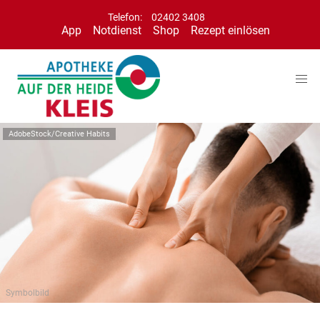
Telefon:
02402 3408
App
Notdienst
Shop
Rezept einlösen
AdobeStock/Creative Habits
Symbolbild