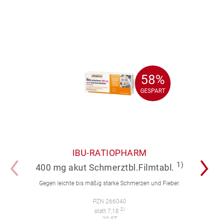
58%
58%
GESPART
GESPART
IBU-RATIOPHARM
1)
400 mg akut Schmerztbl.Filmtabl.
Gegen leichte bis mäßig starke Schmerzen und Fieber.
PZN 266040
2)
statt 7,18
20 ST