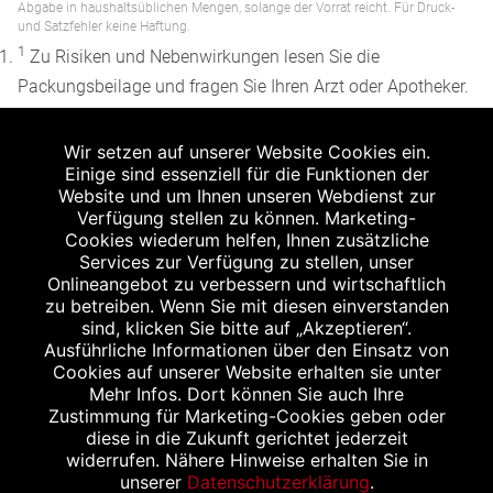
Abgabe in haushaltsüblichen Mengen, solange der Vorrat reicht. Für Druck-
und Satzfehler keine Haftung.
1
Zu Risiken und Nebenwirkungen lesen Sie die
Packungsbeilage und fragen Sie Ihren Arzt oder Apotheker.
2
Angabe nach der deutschen Arzneimitteltaxe
Wir setzen auf unserer Website Cookies ein.
Apothekenerstattungspreis (AEP). Der AEP ist keine
Einige sind essenziell für die Funktionen der
unverbindliche Preisempfehlung der Hersteller. Der AEP ist
Website und um Ihnen unseren Webdienst zur
ein von den Apotheken in Ansatz gebrachter Preis für
Verfügung stellen zu können. Marketing-
Cookies wiederum helfen, Ihnen zusätzliche
rezeptfreie Arzneimittel. Er entspricht in der Höhe dem für
Services zur Verfügung zu stellen, unser
Apotheken verbindlichen Abgabepreis, zu dem eine
Onlineangebot zu verbessern und wirtschaftlich
Apotheke in bestimmten Fällen (z.B. bei Kindern unter 12
zu betreiben. Wenn Sie mit diesen einverstanden
sind, klicken Sie bitte auf „Akzeptieren“.
Jahren) das Produkt mit der gesetzlichen
Ausführliche Informationen über den Einsatz von
Krankenversicherung abrechnet. Der AEP ist der allgemeine
Cookies auf unserer Website erhalten sie unter
Erstattungspreis im Falle einer Kostenübernahme durch die
Mehr Infos. Dort können Sie auch Ihre
Zustimmung für Marketing-Cookies geben oder
gesetzlichen Krankenkassen, vor Abzug eines
diese in die Zukunft gerichtet jederzeit
Zwangsrabattes (zur Zeit 5%) nach §130 Abs. 1 SGB V.
widerrufen. Nähere Hinweise erhalten Sie in
3
unserer
Datenschutzerklärung
.
Unverbindliche Preisempfehlung des Herstellers (UVP).