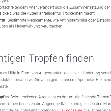
tigen.
 fortschreitendem Alter verändert sich die Zusammensetzung der
igkeit, was die Augen anfälliger für Trockenheit macht.
nte
: Bestimmte Medikamente, wie Antihistaminika oder Betablo
ugen als Nebenwirkung verursachen.
chtigen Tropfen finden
bt es Hilfe in Form von Augentropfen, die gezielt Linderung vers
dukten beraten wir Sie auch gern in unserer Apotheke. Hier sind
rate:
opfen
: Beim trockenen Auge geht es darum, die fehlende Tränenf
iche Tränen benetzen die Augenoberfläche und gleichen den Man
l mit der feuchtigkeitsbindenden
Hyaluronsäure
. Sie ist besonde