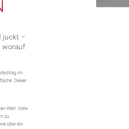
N
 juckt –
, worauf
idschlag im
fläche. Dieser
en Welt. Viele
in zu
ene über ein