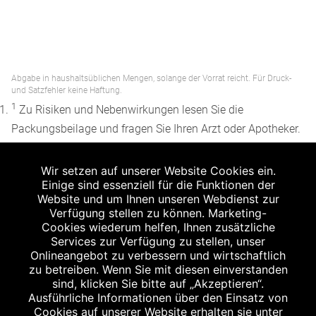
Abgabe in haushaltsüblichen Mengen, solange der Vorrat reicht. Für Druck-
und Satzfehler keine Haftung.
1
Zu Risiken und Nebenwirkungen lesen Sie die
Packungsbeilage und fragen Sie Ihren Arzt oder Apotheker.
2
Angabe nach der deutschen Arzneimitteltaxe
Wir setzen auf unserer Website Cookies ein.
Apothekenerstattungspreis (AEP). Der AEP ist keine
Einige sind essenziell für die Funktionen der
unverbindliche Preisempfehlung der Hersteller. Der AEP ist
Website und um Ihnen unseren Webdienst zur
ein von den Apotheken in Ansatz gebrachter Preis für
Verfügung stellen zu können. Marketing-
Cookies wiederum helfen, Ihnen zusätzliche
rezeptfreie Arzneimittel. Er entspricht in der Höhe dem für
Services zur Verfügung zu stellen, unser
Apotheken verbindlichen Abgabepreis, zu dem eine
Onlineangebot zu verbessern und wirtschaftlich
Apotheke in bestimmten Fällen (z.B. bei Kindern unter 12
zu betreiben. Wenn Sie mit diesen einverstanden
sind, klicken Sie bitte auf „Akzeptieren“.
Jahren) das Produkt mit der gesetzlichen
Ausführliche Informationen über den Einsatz von
Krankenversicherung abrechnet. Der AEP ist der allgemeine
Cookies auf unserer Website erhalten sie unter