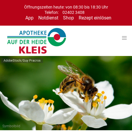
Öffnungszeiten heute: von 08:30 bis 18:30 Uhr
Telefon:
02402 3408
App
Notdienst
Shop
Rezept einlösen
AdobeStock/Guy Pracros
Symbolbild