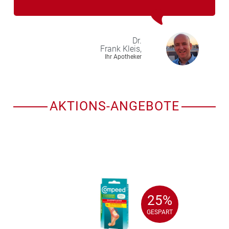
Dr.
Frank
Kleis,
Ihr Apotheker
AKTIONS-ANGEBOTE
25%
25%
GESPART
GESPART