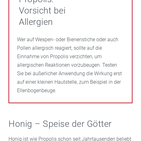
stärken zudem das Zahnfleisch und helfen,
Vorsicht bei
Parodontose
und
Mundgeruch
vorzubeugen.
Allergien
Wer auf Wespen- oder Bienenstiche oder auch
Pollen allergisch reagiert, sollte auf die
Einnahme von Propolis verzichten, um
allergischen Reaktionen vorzubeugen. Testen
Sie bei äußerlicher Anwendung die Wirkung erst
auf einer kleinen Hautstelle, zum Beispiel in der
Ellenbogenbeuge.
Honig – Speise der Götter
Honig ist wie Propolis schon seit Jahrtausenden beliebt