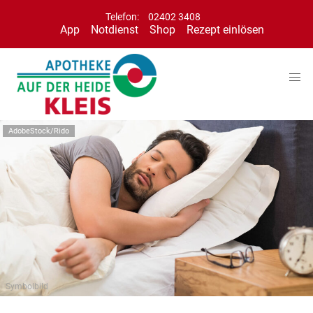
Telefon:
02402 3408
App
Notdienst
Shop
Rezept einlösen
AdobeStock/Rido
Symbolbild