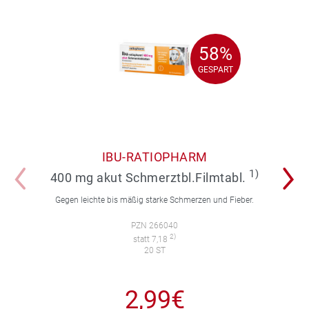
58%
58%
GESPART
GESPART
IBU-RATIOPHARM
1)
400 mg akut Schmerztbl.Filmtabl.
Gegen leichte bis mäßig starke Schmerzen und Fieber.
PZN 266040
2)
statt 7,18
20 ST
2,99€