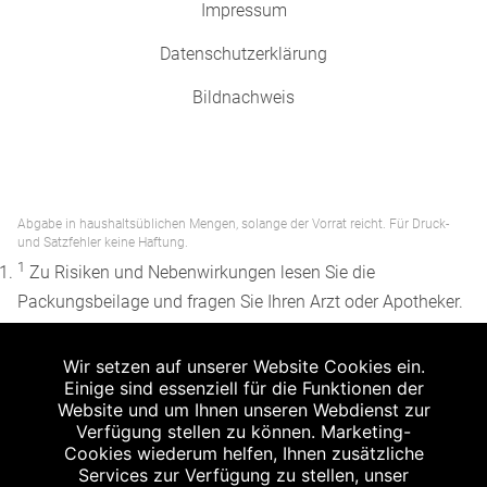
Impressum
Datenschutzerklärung
Bildnachweis
Abgabe in haushaltsüblichen Mengen, solange der Vorrat reicht. Für Druck-
und Satzfehler keine Haftung.
1
Zu Risiken und Nebenwirkungen lesen Sie die
Packungsbeilage und fragen Sie Ihren Arzt oder Apotheker.
2
Angabe nach der deutschen Arzneimitteltaxe
Wir setzen auf unserer Website Cookies ein.
Apothekenerstattungspreis (AEP). Der AEP ist keine
Einige sind essenziell für die Funktionen der
unverbindliche Preisempfehlung der Hersteller. Der AEP ist
Website und um Ihnen unseren Webdienst zur
ein von den Apotheken in Ansatz gebrachter Preis für
Verfügung stellen zu können. Marketing-
Cookies wiederum helfen, Ihnen zusätzliche
rezeptfreie Arzneimittel. Er entspricht in der Höhe dem für
Services zur Verfügung zu stellen, unser
Apotheken verbindlichen Abgabepreis, zu dem eine