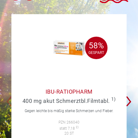
58%
58%
GESPART
GESPART
IBU-RATIOPHARM
1)
400 mg akut Schmerztbl.Filmtabl.
Gegen leichte bis mäßig starke Schmerzen und Fieber.
PZN 266040
2)
statt 7,18
20 ST