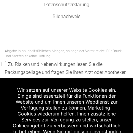
Datenschutzerklärung
Bildnachweis
Abgabe in haushaltsüblichen Mengen, solange der Vorrat reicht. Für Druck-
und Satzfehler keine Haftung.
1
Zu Risiken und Nebenwirkungen lesen Sie die
Packungsbeilage und fragen Sie Ihren Arzt oder Apotheker.
2
Angabe nach der deutschen Arzneimitteltaxe
Wir setzen auf unserer Website Cookies ein.
Apothekenerstattungspreis (AEP). Der AEP ist keine
Einige sind essenziell für die Funktionen der
unverbindliche Preisempfehlung der Hersteller. Der AEP ist
Website und um Ihnen unseren Webdienst zur
ein von den Apotheken in Ansatz gebrachter Preis für
Verfügung stellen zu können. Marketing-
Cookies wiederum helfen, Ihnen zusätzliche
rezeptfreie Arzneimittel. Er entspricht in der Höhe dem für
Services zur Verfügung zu stellen, unser
Apotheken verbindlichen Abgabepreis, zu dem eine
Onlineangebot zu verbessern und wirtschaftlich
Apotheke in bestimmten Fällen (z.B. bei Kindern unter 12
zu betreiben. Wenn Sie mit diesen einverstanden