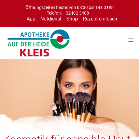
Öffnungszeiten heute: von 08:30 bis 14:00 Uhr
Telefon:
02402 3408
App
Notdienst
Shop
Rezept einlösen