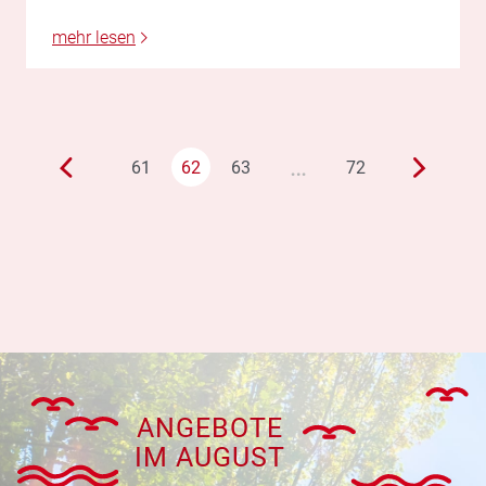
mehr lesen
…
61
62
63
72
ANGEBOTE
IM AUGUST