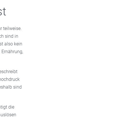
st
 teilweise.
ch sind in
t also kein
, Ernährung,
eschreibt
thochdruck
eshalb sind
igt die
auslösen