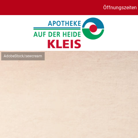
Öffnungszeiten 
AdobeStock/sewcream