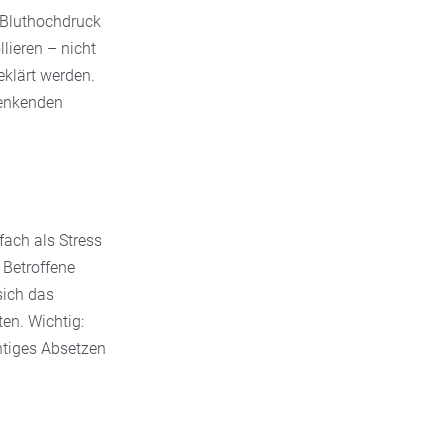
 Bluthochdruck
lieren – nicht
eklärt werden.
senkenden
fach als Stress
 Betroffene
sich das
en. Wichtig:
htiges Absetzen