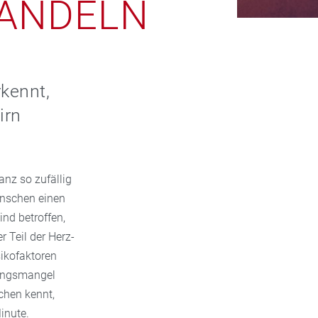
HANDELN
rkennt,
irn
anz so zufällig
enschen einen
nd betroffen,
r Teil der Herz-
sikofaktoren
ungsmangel
chen kennt,
inute.