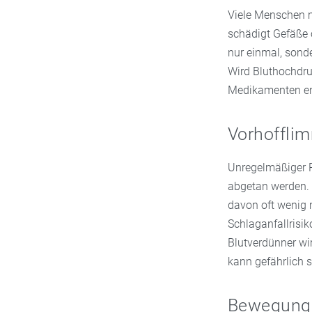
Viele Menschen m
schädigt Gefäße o
nur einmal, sonde
Wird Bluthochdru
Medikamenten en
Vorhoffli
Unregelmäßiger Pu
abgetan werden. 
davon oft wenig m
Schlaganfallrisi
Blutverdünner wi
kann gefährlich s
Bewegung: 