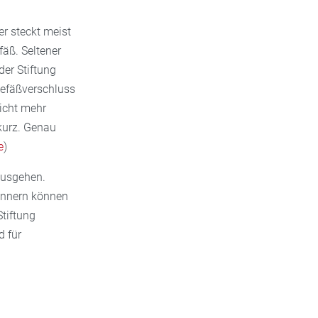
er steckt meist
fäß. Seltener
er Stiftung
Gefäßverschluss
nicht mehr
 kurz. Genau
e
)
ausgehen.
innern können
Stiftung
d für