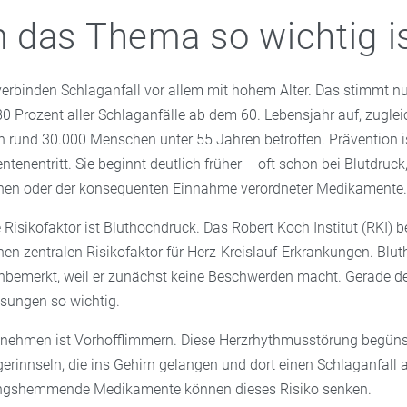
das Thema so wichtig i
erbinden Schlaganfall vor allem mit hohem Alter. Das stimmt nur
80 Prozent aller Schlaganfälle ab dem 60. Lebensjahr auf, zuglei
 rund 30.000 Menschen unter 55 Jahren betroffen. Prävention is
tenentritt. Sie beginnt deutlich früher – oft schon bei Blutdruck
en oder der konsequenten Einnahme verordneter Medikamente.
Risikofaktor ist Bluthochdruck. Das Robert Koch Institut (RKI) b
nen zentralen Risikofaktor für Herz-Kreislauf-Erkrankungen. Blu
 unbemerkt, weil er zunächst keine Beschwerden macht. Gerade d
sungen so wichtig.
unehmen ist Vorhofflimmern. Diese Herzrhythmusstörung begünst
erinnseln, die ins Gehirn gelangen und dort einen Schlaganfall 
ngshemmende Medikamente können dieses Risiko senken.