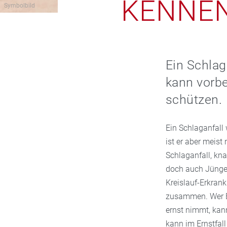
KENNEN
Symbolbild
Ein Schlaga
kann vorbe
schützen.
Ein Schlaganfall 
ist er aber meis
Schlaganfall, kn
doch auch Jüngere
Kreislauf-Erkran
zusammen. Wer B
ernst nimmt, kan
kann im Ernstfall