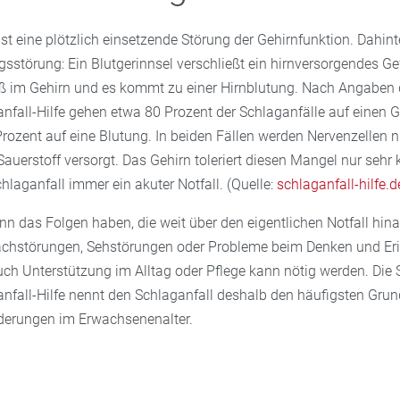
ist eine plötzlich einsetzende Störung der Gehirnfunktion. Dahint
sstörung: Ein Blutgerinnsel verschließt ein hirnversorgendes Ge
fäß im Gehirn und es kommt zu einer Hirnblutung. Nach Angaben d
nfall-Hilfe gehen etwa 80 Prozent der Schlaganfälle auf einen 
rozent auf eine Blutung. In beiden Fällen werden Nervenzellen 
auerstoff versorgt. Das Gehirn toleriert diesen Mangel nur sehr
chlaganfall immer ein akuter Notfall. (Quelle:
schlaganfall-hilfe.d
nn das Folgen haben, die weit über den eigentlichen Notfall hin
chstörungen, Sehstörungen oder Probleme beim Denken und Er
ch Unterstützung im Alltag oder Pflege kann nötig werden. Die 
nfall-Hilfe nennt den Schlaganfall deshalb den häufigsten Grun
derungen im Erwachsenenalter.