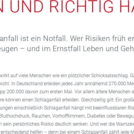
 UND RICHTIG 
nfall ist ein Notfall. Wer Risiken früh e
ugen – und im Ernstfall Leben und Geh
wirkt auf viele Menschen wie ein plötzlicher Schicksalsschlag. G
t nicht. In Deutschland erleiden jedes Jahr annähernd 270.000 M
app 200.000 davon zum ersten Mal. Vor allem ältere Menschen si
 können einen Schlaganfall erleiden. Gleichzeitig gilt: Ein große
kungen einschließlich Schlaganfall hängt mit beeinflussbaren Ri
luthochdruck, Rauchen, Vorhofflimmern, Diabetes oder Beweg
n sein persönliches Risiko deutlich senken. Und wer die Warnzei
 entscheidend helfen – denn bei einem Schlaganfall zählt jede M