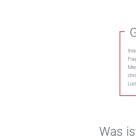
G
Ihr
Fra
Med
chr
Lüc
Was is