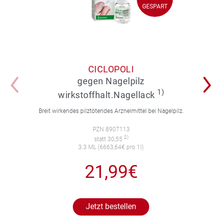
GESPART
GESPART
CICLOPOLI
gegen Nagelpilz
1)
wirkstoffhalt.Nagellack
Breit wirkendes pilztötendes Arzneimittel bei Nagelpilz.
PZN 8907113
2)
statt 30,55
3.3 ML (6663,64€ pro 1l)
21,99€
Jetzt bestellen