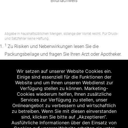
Bildnachweis
Abgabe in haushaltsüblichen Mengen, solange der Vorrat reicht. Für Druck-
und Satzfehler keine Haftung.
1
Zu Risiken und Nebenwirkungen lesen Sie die
Packungsbeilage und fragen Sie Ihren Arzt oder Apotheker.
2
Angabe nach der deutschen Arzneimitteltaxe
Wir setzen auf unserer Website Cookies ein.
Apothekenerstattungspreis (AEP). Der AEP ist keine
Einige sind essenziell für die Funktionen der
unverbindliche Preisempfehlung der Hersteller. Der AEP ist
Website und um Ihnen unseren Webdienst zur
ein von den Apotheken in Ansatz gebrachter Preis für
Verfügung stellen zu können. Marketing-
Cookies wiederum helfen, Ihnen zusätzliche
rezeptfreie Arzneimittel. Er entspricht in der Höhe dem für
Services zur Verfügung zu stellen, unser
Apotheken verbindlichen Abgabepreis, zu dem eine
Onlineangebot zu verbessern und wirtschaftlich
Apotheke in bestimmten Fällen (z.B. bei Kindern unter 12
zu betreiben. Wenn Sie mit diesen einverstanden
sind, klicken Sie bitte auf „Akzeptieren“.
Jahren) das Produkt mit der gesetzlichen
Ausführliche Informationen über den Einsatz von
Krankenversicherung abrechnet. Der AEP ist der allgemeine