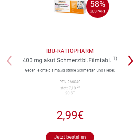
58%
58%
GESPART
GESPART
IBU-RATIOPHARM
1)
400 mg akut Schmerztbl.Filmtabl.
Gegen leichte bis mäßig starke Schmerzen und Fieber.
PZN 266040
2)
statt 7,18
20 ST
2,99€
Jetzt bestellen