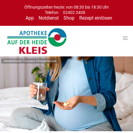
Öffnungszeiten heute: von 08:30 bis 18:30 Uhr
Telefon:
02402 3408
App
Notdienst
Shop
Rezept einlösen
AdobeStock/Татьяна Немировская
Symbolbild