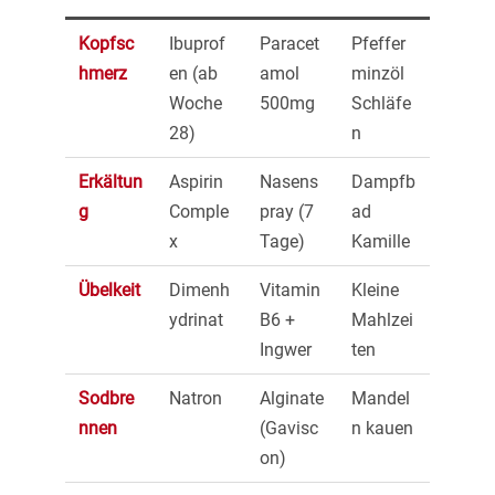
Kopfsc
Ibuprof
Paracet
Pfeffer
hmerz
en (ab
amol
minzöl
Woche
500mg
Schläfe
28)
n
Erkältun
Aspirin
Nasens
Dampfb
g
Comple
pray (7
ad
x
Tage)
Kamille
Übelkeit
Dimenh
Vitamin
Kleine
ydrinat
B6 +
Mahlzei
Ingwer
ten
Sodbre
Natron
Alginate
Mandel
nnen
(Gavisc
n kauen
on)