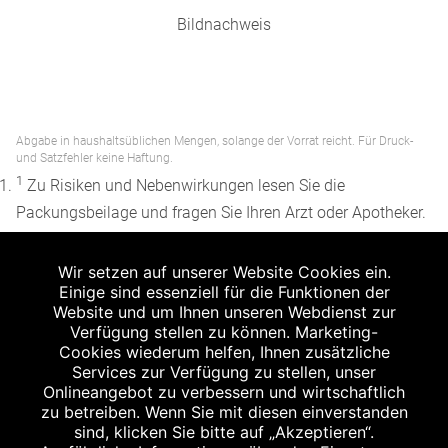
Bildnachweis
Abgabe in haushaltsüblichen Mengen, solange der Vorrat reicht. Für Druck-
und Satzfehler keine Haftung.
1
Zu Risiken und Nebenwirkungen lesen Sie die
Packungsbeilage und fragen Sie Ihren Arzt oder Apotheker.
2
Angabe nach der deutschen Arzneimitteltaxe
Wir setzen auf unserer Website Cookies ein.
Apothekenerstattungspreis (AEP). Der AEP ist keine
Einige sind essenziell für die Funktionen der
unverbindliche Preisempfehlung der Hersteller. Der AEP ist
Website und um Ihnen unseren Webdienst zur
ein von den Apotheken in Ansatz gebrachter Preis für
Verfügung stellen zu können. Marketing-
Cookies wiederum helfen, Ihnen zusätzliche
rezeptfreie Arzneimittel. Er entspricht in der Höhe dem für
Services zur Verfügung zu stellen, unser
Apotheken verbindlichen Abgabepreis, zu dem eine
Onlineangebot zu verbessern und wirtschaftlich
Apotheke in bestimmten Fällen (z.B. bei Kindern unter 12
zu betreiben. Wenn Sie mit diesen einverstanden
sind, klicken Sie bitte auf „Akzeptieren“.
Jahren) das Produkt mit der gesetzlichen