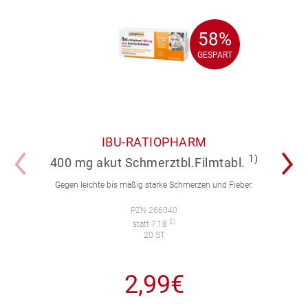
58%
58%
GESPART
GESPART
IBU-RATIOPHARM
1)
400 mg akut Schmerztbl.Filmtabl.
Gegen leichte bis mäßig starke Schmerzen und Fieber.
PZN 266040
2)
statt 7,18
20 ST
2,99€