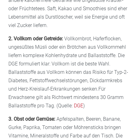
andere kalorienfreie Getränke wie ungesüßte Kräuter-
oder Früchtetees. Saft, Kakao und Smoothies sind eher
Lebensmittel als Durstlöscher, weil sie Energie und oft
viel Zucker liefern.
2. Vollkorn oder Getreide:
Vollkornbrot, Haferflocken,
ungesüßtes Müsli oder ein Brötchen aus Vollkornmehl
liefern komplexe Kohlenhydrate und Ballaststoffe. Die
DGE formuliert klar: Vollkorn ist die beste Wahl.
Ballaststoffe aus Vollkorn können das Risiko für Typ-2-
Diabetes, Fettstoffwechselstörungen, Dickdarmkrebs
und Herz-Kreislauf-Erkrankungen senken.Für
Erwachsene gilt als Richtwert mindestens 30 Gramm
Ballaststoffe pro Tag. (Quelle:
DGE
)
3. Obst oder Gemüse:
Apfelspalten, Beeren, Banane,
Gurke, Paprika, Tomaten oder Möhrensticks bringen
Vitamine, Mineralstoffe und Farbe auf den Tisch. Die