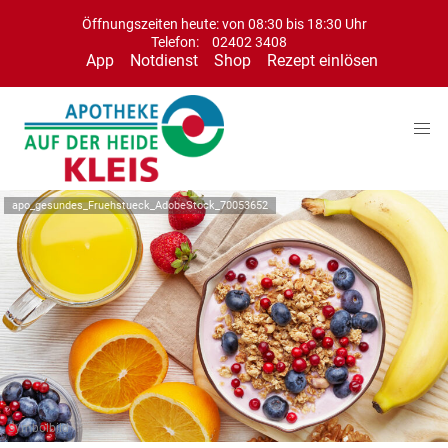
Öffnungszeiten heute: von 08:30 bis 18:30 Uhr
Telefon:
02402 3408
App
Notdienst
Shop
Rezept einlösen
apo_gesundes_Fruehstueck_AdobeStock_70053652
Symbolbild