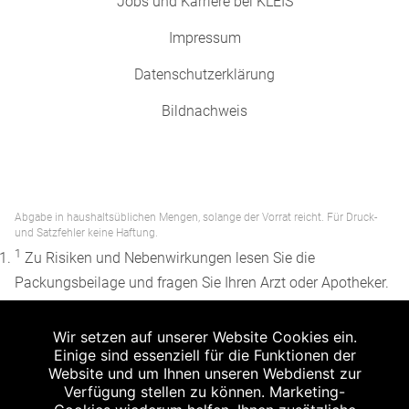
Jobs und Karriere bei KLEIS
Impressum
Datenschutzerklärung
Bildnachweis
Abgabe in haushaltsüblichen Mengen, solange der Vorrat reicht. Für Druck-
und Satzfehler keine Haftung.
1
Zu Risiken und Nebenwirkungen lesen Sie die
Packungsbeilage und fragen Sie Ihren Arzt oder Apotheker.
2
Angabe nach der deutschen Arzneimitteltaxe
Wir setzen auf unserer Website Cookies ein.
Apothekenerstattungspreis (AEP). Der AEP ist keine
Einige sind essenziell für die Funktionen der
unverbindliche Preisempfehlung der Hersteller. Der AEP ist
Website und um Ihnen unseren Webdienst zur
ein von den Apotheken in Ansatz gebrachter Preis für
Verfügung stellen zu können. Marketing-