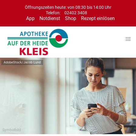
Öffnungszeiten heute: von 08:30 bis 14:00 Uhr
Telefon:
02402 3408
App
Notdienst
Shop
Rezept einlösen
AdobeStock/Jacob Lund
Symbolbild