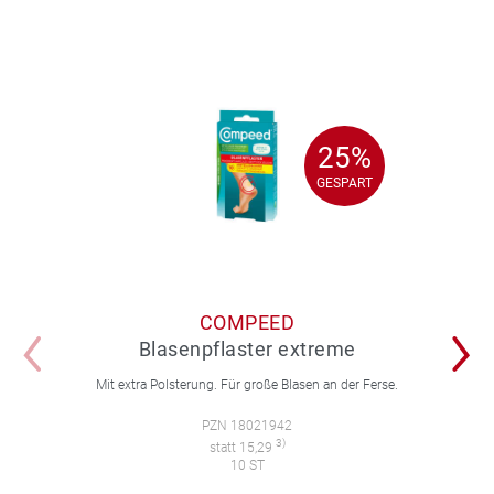
25%
25%
GESPART
GESPART
COMPEED
Blasenpflaster extreme
Mit extra Polsterung. Für große Blasen an der Ferse.
PZN 18021942
3)
statt 15,29
10 ST