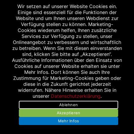
Schleckheimer Straße 38
Wir setzen auf unserer Website Cookies ein.
52076 Aachen
Einige sind essenziell für die Funktionen der
Tel.: 02408 3933
Website und um Ihnen unseren Webdienst zur
Verfügung stellen zu können. Marketing-
Fax: 02408 6872
Cookies wiederum helfen, Ihnen zusätzliche
info@inda-apotheke.de
Services zur Verfügung zu stellen, unser
Onlineangebot zu verbessern und wirtschaftlich
zu betreiben. Wenn Sie mit diesen einverstanden
sind, klicken Sie bitte auf „Akzeptieren“.
Ausführliche Informationen über den Einsatz von
Cookies auf unserer Website erhalten sie unter
SANITÄTSHAUS & OT KLEIS
Mehr Infos. Dort können Sie auch Ihre
Zustimmung für Marketing-Cookies geben oder
Fuggerstraße 21-25
diese in die Zukunft gerichtet jederzeit
52152 Simmerath
widerrufen. Nähere Hinweise erhalten Sie in
unserer
Datenschutzerklärung
.
Tel.: 02473 68 97 66
Fax: 02473 68 97 65
Ablehnen
Akzeptieren
Mehr Infos