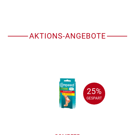
AKTIONS-ANGEBOTE
25%
25%
GESPART
GESPART