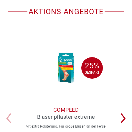
AKTIONS-ANGEBOTE
25%
25%
GESPART
GESPART
COMPEED
Blasenpflaster extreme
Mit extra Polsterung. Für große Blasen an der Ferse.