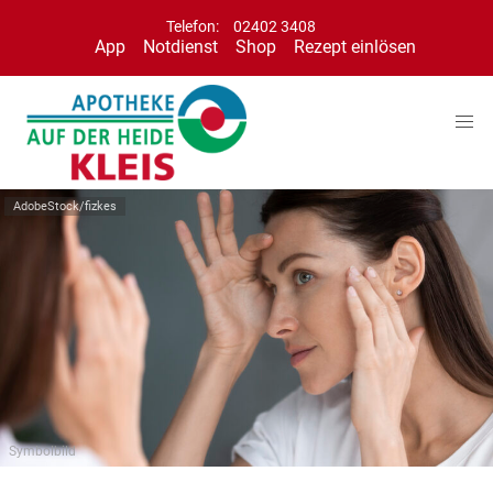
Telefon:
02402 3408
App
Notdienst
Shop
Rezept einlösen
AdobeStock/fizkes
Symbolbild