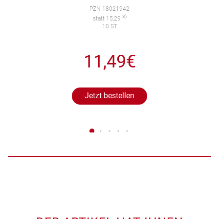
PZN 18021942
3)
statt 15,29
10 ST
11,49€
Jetzt bestellen