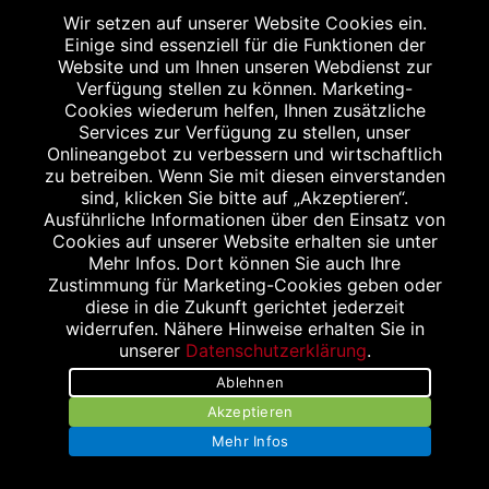
Angabe nach der deutschen Arzneimitteltaxe
Wir setzen auf unserer Website Cookies ein.
Apothekenerstattungspreis (AEP). Der AEP ist keine
Einige sind essenziell für die Funktionen der
unverbindliche Preisempfehlung der Hersteller. Der AEP ist
Website und um Ihnen unseren Webdienst zur
Verfügung stellen zu können. Marketing-
ein von den Apotheken in Ansatz gebrachter Preis für
Cookies wiederum helfen, Ihnen zusätzliche
rezeptfreie Arzneimittel. Er entspricht in der Höhe dem für
Services zur Verfügung zu stellen, unser
Apotheken verbindlichen Abgabepreis, zu dem eine
Onlineangebot zu verbessern und wirtschaftlich
zu betreiben. Wenn Sie mit diesen einverstanden
Apotheke in bestimmten Fällen (z.B. bei Kindern unter 12
sind, klicken Sie bitte auf „Akzeptieren“.
Jahren) das Produkt mit der gesetzlichen
Ausführliche Informationen über den Einsatz von
Krankenversicherung abrechnet. Der AEP ist der allgemeine
Cookies auf unserer Website erhalten sie unter
Mehr Infos. Dort können Sie auch Ihre
Erstattungspreis im Falle einer Kostenübernahme durch die
Zustimmung für Marketing-Cookies geben oder
gesetzlichen Krankenkassen, vor Abzug eines
diese in die Zukunft gerichtet jederzeit
Zwangsrabattes (zur Zeit 5%) nach §130 Abs. 1 SGB V.
widerrufen. Nähere Hinweise erhalten Sie in
unserer
Datenschutzerklärung
.
3
Unverbindliche Preisempfehlung des Herstellers (UVP).
Ablehnen
powered by apovena.de
Akzeptieren
Mehr Infos