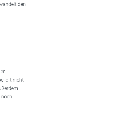
 wandelt den
der
, oft nicht
Außerdem
z noch