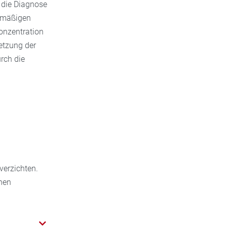
 die Diagnose
elmäßigen
onzentration
setzung der
rch die
verzichten.
nen