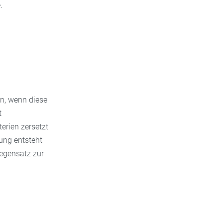
.
an, wenn diese
t
erien zersetzt
ung entsteht
egensatz zur