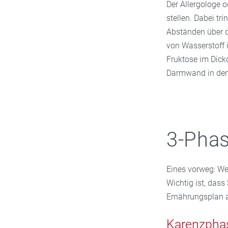
Der Allergologe 
stellen. Dabei t
Abständen über d
von Wasserstoff i
Fruktose im Dick
Darmwand in den 
3-Pha
Eines vorweg: Wer
Wichtig ist, das
Ernährungsplan a
Karenzpha