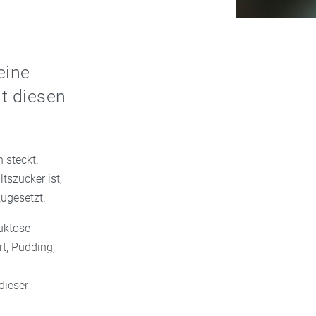
eine
t diesen
 steckt.
tszucker ist,
 zugesetzt.
uktose-
rt, Pudding,
dieser