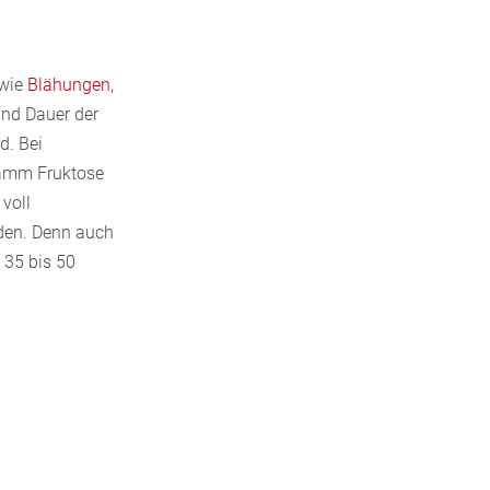
 wie
Blähungen
,
und Dauer der
d. Bei
ramm Fruktose
voll
nden. Denn auch
 35 bis 50