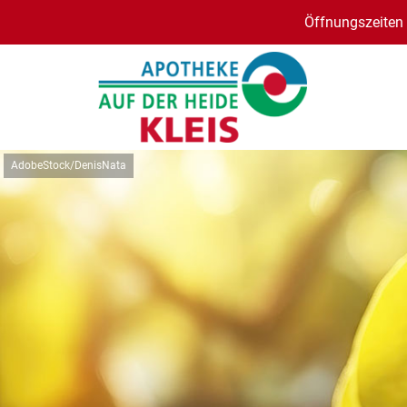
Öffnungszeiten 
AdobeStock/DenisNata