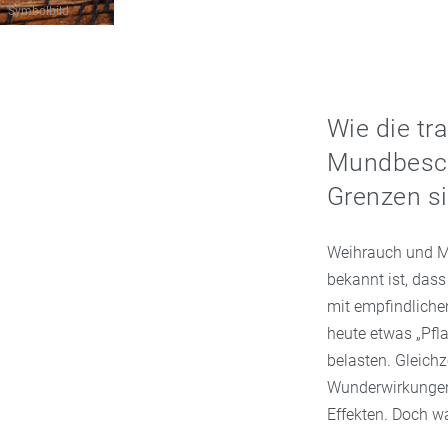
Symbolbild
Wie die tr
Mundbesch
Grenzen si
Weihrauch und My
bekannt ist, das
mit empfindlich
heute etwas „Pfl
belasten. Gleichz
Wunderwirkungen
Effekten. Doch w