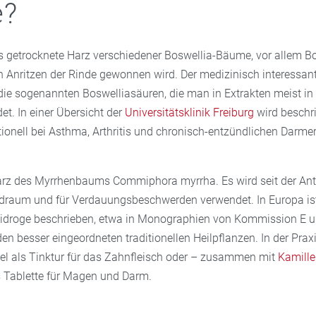
e?
s getrocknete Harz verschiedener Boswellia-Bäume, vor allem B
ch Anritzen der Rinde gewonnen wird. Der medizinisch interessan
die sogenannten Boswelliasäuren, die man in Extrakten meist in d
t. In einer Übersicht der
Universitätsklinik Freiburg
wird beschr
itionell bei Asthma, Arthritis und chronisch-entzündlichen Darm
arz des Myrrhenbaums Commiphora myrrha. Es wird seit der Anti
raum und für Verdauungsbeschwerden verwendet. In Europa ist
neidroge beschrieben, etwa in Monographien von Kommission E
en besser eingeordneten traditionellen Heilpflanzen. In der Prax
el als Tinktur für das Zahnfleisch oder – zusammen mit
Kamille
s Tablette für Magen und Darm.