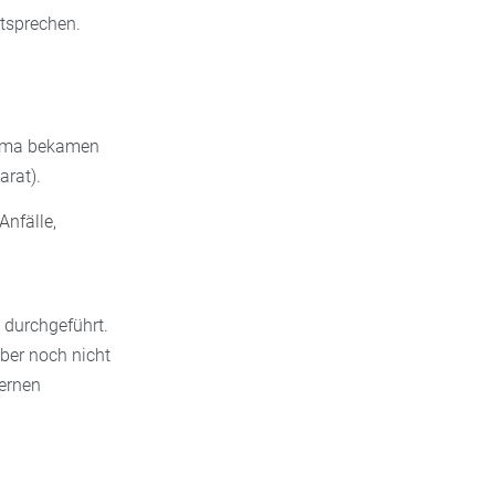
ntsprechen.
sthma bekamen
arat).
Anfälle,
 durchgeführt.
aber noch nicht
dernen