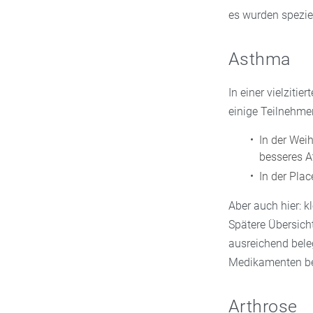
es wurden spezie
Asthma
In einer vielzit
einige Teilnehmen
In der Wei
besseres A
In der Plac
Aber auch hier: k
Spätere Übersicht
ausreichend bele
Medikamenten be
Arthrose