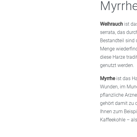
Myrrh
Weihrauch
ist da
serrata, das dur
Bestandteil sind 
Menge wiederfinde
diese Harze trad
genutzt werden.
Myrrhe
ist das H
Wunden, im Mund
pflanzliche Arz
gehört damit zu d
Ihnen zum Beispi
Kaffeekohle – al