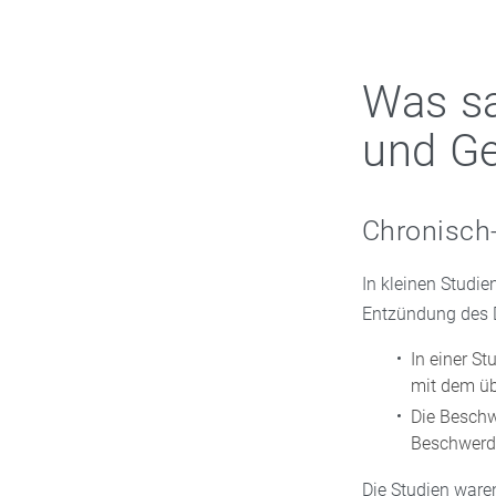
Was s
und G
Chronisch
In kleinen Studi
Entzündung des 
In einer S
mit dem ü
Die Beschw
Beschwerde
Die Studien ware