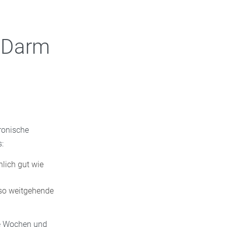
 Darm
ronische
:
nlich gut wie
lso weitgehende
ge Wochen und