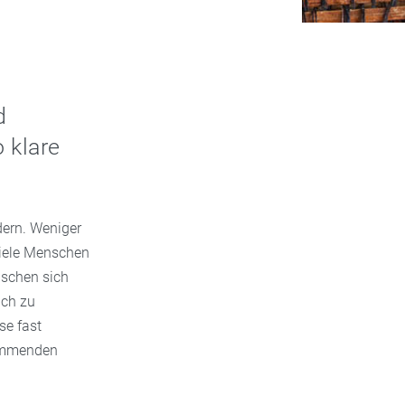
d
 klare
dern. Weniger
Viele Menschen
schen sich
ich zu
se fast
hemmenden