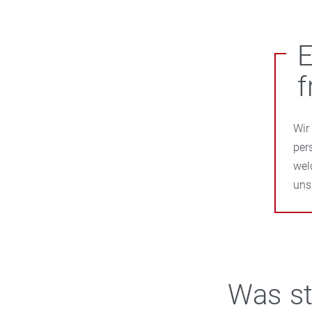
E
f
Wir
per
wel
uns
Was st