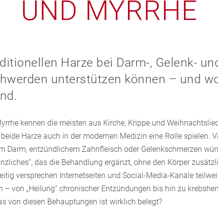
UND MYRRHE
aditionellen Harze bei Darm-, Gelenk- un
werden unterstützen können – und wo
nd.
rrhe kennen die meisten aus Kirche, Krippe und Weihnachtslie
s beide Harze auch in der modernen Medizin eine Rolle spielen. 
em Darm, entzündlichem Zahnfleisch oder Gelenkschmerzen wün
anzliches“, das die Behandlung ergänzt, ohne den Körper zusätzl
eitig versprechen Internetseiten und Social-Media-Kanäle teilwei
 – von „Heilung“ chronischer Entzündungen bis hin zu krebs
as von diesen Behauptungen ist wirklich belegt?