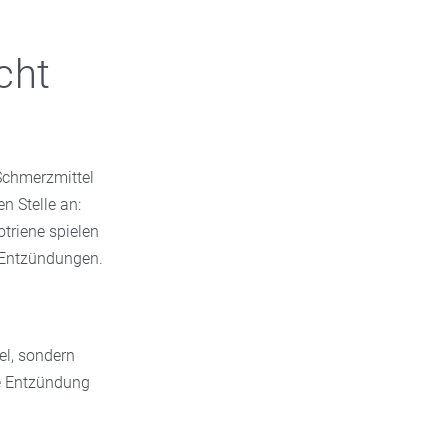
cht
Schmerzmittel
n Stelle an:
triene spielen
 Entzündungen.
el, sondern
e Entzündung