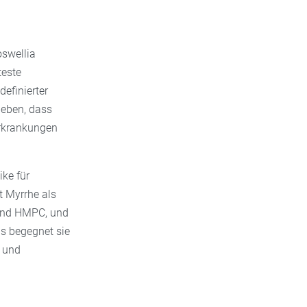
oswellia
teste
efinierter
ieben, dass
erkrankungen
ke für
 Myrrhe als
 und HMPC, und
is begegnet sie
und