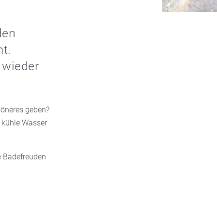
den
t.
l wieder
höneres geben?
s kühle Wasser
e Badefreuden