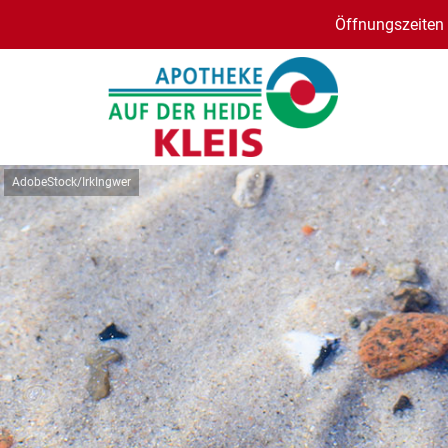
Öffnungszeiten 
AdobeStock/IrkIngwer