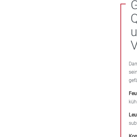
G
Q
u
Dam
sei
gef
Feu
küh
Leu
sub
Kom