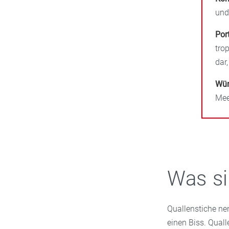
und
Por
tro
dar
Wür
Mee
Was si
Quallenstiche ne
einen Biss. Qual