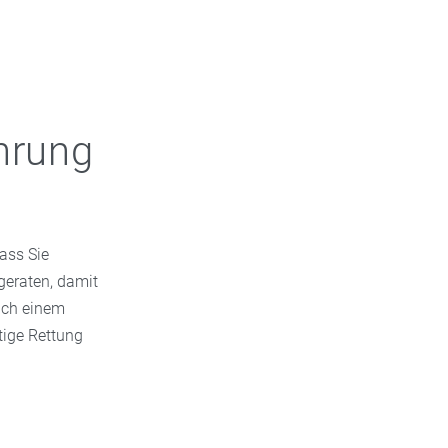
hrung
dass Sie
geraten, damit
ach einem
tige Rettung