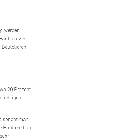
ng werden
Haut platzen.
n Beutetieren
twa 20 Prozent
r richtigen
lb spricht man
e Hautreaktion
 sehr