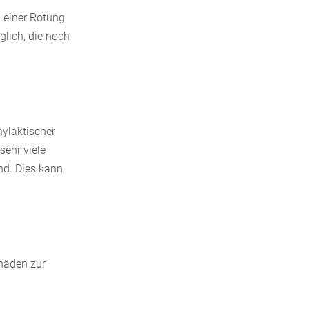
u einer Rötung
glich, die noch
hylaktischer
sehr viele
ind. Dies kann
häden zur