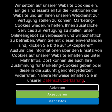
Wir setzen auf unserer Website Cookies ein.
Einige sind essenziell für die Funktionen der
Website und um Ihnen unseren Webdienst zur
Verfügung stellen zu können. Marketing-
Cookies wiederum helfen, Ihnen zusätzliche
TRI-O-MED GMBH
Services zur Verfügung zu stellen, unser
Onlineangebot zu verbessern und wirtschaftlich
Aachener Str. 30
zu betreiben. Wenn Sie mit diesen einverstanden
52249 Eschweiler
sind, klicken Sie bitte auf „Akzeptieren“.
Tel.: 02403 78 84 0
Ausführliche Informationen über den Einsatz von
Cookies auf unserer Website erhalten sie unter
Fax: 02403 78 84 19
Mehr Infos. Dort können Sie auch Ihre
info@tri-o-med.de
Zustimmung für Marketing-Cookies geben oder
diese in die Zukunft gerichtet jederzeit
widerrufen. Nähere Hinweise erhalten Sie in
unserer
Datenschutzerklärung
.
Ablehnen
Akzeptieren
Mehr Infos