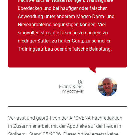
nachweislichen Nutzen bringen, Warnsignale
überdecken und bei häufiger oder falscher
Anwendung unter anderem Magen-Darm- und
Nierenprobleme begünstigen können. Viel
sinnvoller ist es, die Ursache zu suchen: zu
niedriger Sattel, zu harter Gang, zu schneller
Trainingsaufbau oder die falsche Belastung.
Dr.
Frank
Kleis,
Ihr Apotheker
Verfasst und geprüft von der APOVENA Fachredaktion
in Zusammenarbeit mit der Apotheke auf der Heide in
Stolberg . Stand 05/2026. Dieser Artikel ersetzt keine