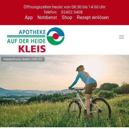
Öffnungszeiten heute: von 08:30 bis 14:00 Uhr
Telefon:
02402 3408
App
Notdienst
Shop
Rezept einlösen
AdobeStock/Andrii IURLOV
Symbolbild