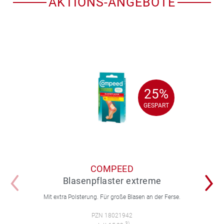
AKTIONS-ANGEBOTE
25%
25%
GESPART
GESPART
COMPEED
Blasenpflaster extreme
Mit extra Polsterung. Für große Blasen an der Ferse.
PZN 18021942
3)