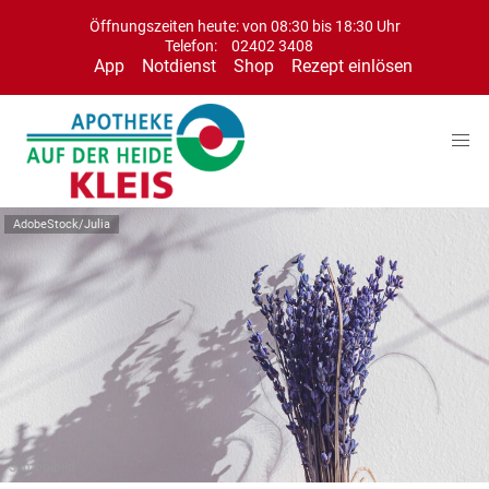
Öffnungszeiten heute: von 08:30 bis 18:30 Uhr
Telefon:
02402 3408
App
Notdienst
Shop
Rezept einlösen
AdobeStock/Julia
Symbolbild