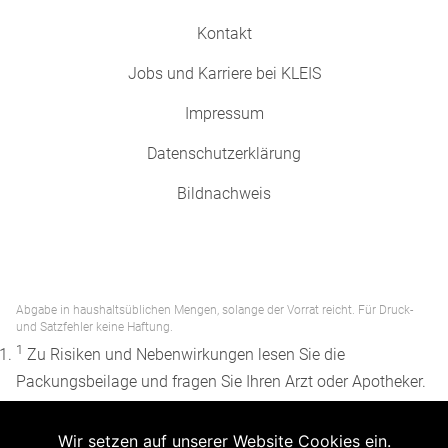
Kontakt
Jobs und Karriere bei KLEIS
Impressum
Datenschutzerklärung
Bildnachweis
Abgabe in haushaltsüblichen Mengen, solange der Vorrat reicht. Für Druck-
und Satzfehler keine Haftung.
1
Zu Risiken und Nebenwirkungen lesen Sie die
Packungsbeilage und fragen Sie Ihren Arzt oder Apotheker.
2
Angabe nach der deutschen Arzneimitteltaxe
Wir setzen auf unserer Website Cookies ein.
Apothekenerstattungspreis (AEP). Der AEP ist keine