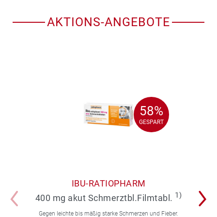
AKTIONS-ANGEBOTE
58%
58%
GESPART
GESPART
IBU-RATIOPHARM
1)
400 mg akut Schmerztbl.Filmtabl.
Gegen leichte bis mäßig starke Schmerzen und Fieber.