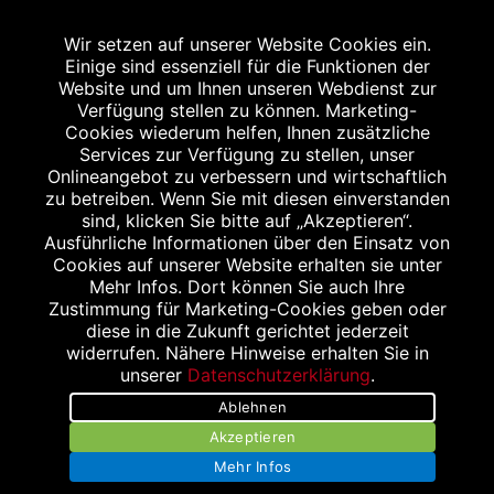
2
Angabe nach der deutschen Arzneimitteltaxe
Wir setzen auf unserer Website Cookies ein.
Apothekenerstattungspreis (AEP). Der AEP ist keine
Einige sind essenziell für die Funktionen der
unverbindliche Preisempfehlung der Hersteller. Der AEP ist
Website und um Ihnen unseren Webdienst zur
ein von den Apotheken in Ansatz gebrachter Preis für
Verfügung stellen zu können. Marketing-
Cookies wiederum helfen, Ihnen zusätzliche
rezeptfreie Arzneimittel. Er entspricht in der Höhe dem für
Services zur Verfügung zu stellen, unser
Apotheken verbindlichen Abgabepreis, zu dem eine
Onlineangebot zu verbessern und wirtschaftlich
Apotheke in bestimmten Fällen (z.B. bei Kindern unter 12
zu betreiben. Wenn Sie mit diesen einverstanden
sind, klicken Sie bitte auf „Akzeptieren“.
Jahren) das Produkt mit der gesetzlichen
Ausführliche Informationen über den Einsatz von
Krankenversicherung abrechnet. Der AEP ist der allgemeine
Cookies auf unserer Website erhalten sie unter
Erstattungspreis im Falle einer Kostenübernahme durch die
Mehr Infos. Dort können Sie auch Ihre
Zustimmung für Marketing-Cookies geben oder
gesetzlichen Krankenkassen, vor Abzug eines
diese in die Zukunft gerichtet jederzeit
Zwangsrabattes (zur Zeit 5%) nach §130 Abs. 1 SGB V.
widerrufen. Nähere Hinweise erhalten Sie in
3
unserer
Datenschutzerklärung
.
Unverbindliche Preisempfehlung des Herstellers (UVP).
Ablehnen
powered by apovena.de
Akzeptieren
Mehr Infos