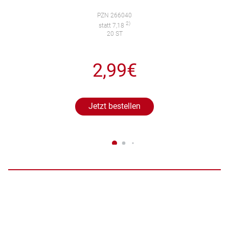
PZN 266040
2)
statt 7,18
20 ST
2,99€
Jetzt bestellen