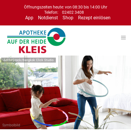
Öffnungszeiten heute: von 08:30 bis 14:00 Uhr
Telefon:
02402 3408
App
Notdienst
Shop
Rezept einlösen
AdobeStock/Bangkok Click Studio
Symbolbild