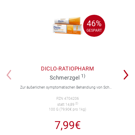
46%
46%
GESPART
GESPART
DICLO-RATIOPHARM
1)
Schmerzgel
Zur äußerlichen symptomatischen Behandlung von Schmerzen, Entzündungen und Schwellungen. Für Erwachsene und Jugendliche über 14 Jahre.
PZN 4704206
2)
statt 14,89
100 G (79,90€ pro 1kg)
7,99€