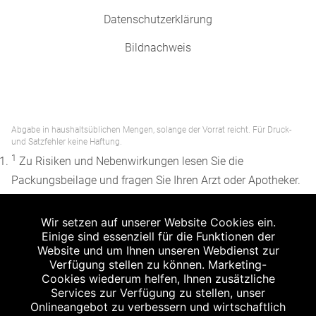
Datenschutzerklärung
Bildnachweis
Abgabe in haushaltsüblichen Mengen, solange der Vorrat reicht. Für Druck-
und Satzfehler keine Haftung.
1
Zu Risiken und Nebenwirkungen lesen Sie die
Packungsbeilage und fragen Sie Ihren Arzt oder Apotheker.
2
Angabe nach der deutschen Arzneimitteltaxe
Wir setzen auf unserer Website Cookies ein.
Apothekenerstattungspreis (AEP). Der AEP ist keine
Einige sind essenziell für die Funktionen der
unverbindliche Preisempfehlung der Hersteller. Der AEP ist
Website und um Ihnen unseren Webdienst zur
ein von den Apotheken in Ansatz gebrachter Preis für
Verfügung stellen zu können. Marketing-
Cookies wiederum helfen, Ihnen zusätzliche
rezeptfreie Arzneimittel. Er entspricht in der Höhe dem für
Services zur Verfügung zu stellen, unser
Apotheken verbindlichen Abgabepreis, zu dem eine
Onlineangebot zu verbessern und wirtschaftlich