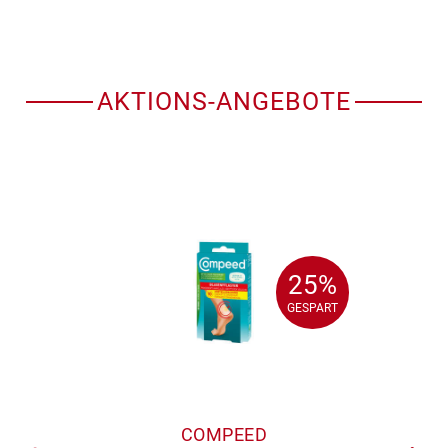
AKTIONS-ANGEBOTE
25%
25%
GESPART
GESPART
COMPEED