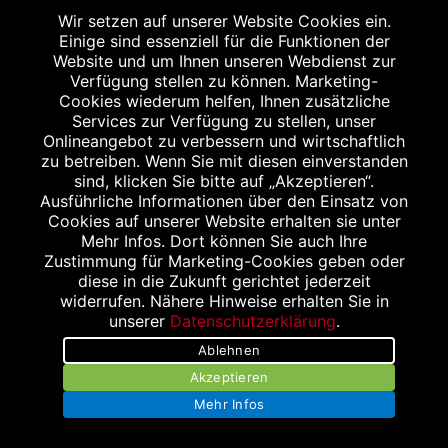
52076 Aachen
Wir setzen auf unserer Website Cookies ein.
Tel.: 02408 3933
Einige sind essenziell für die Funktionen der
Website und um Ihnen unseren Webdienst zur
Fax: 02408 6872
Verfügung stellen zu können. Marketing-
info@inda-apotheke.de
Cookies wiederum helfen, Ihnen zusätzliche
Services zur Verfügung zu stellen, unser
Onlineangebot zu verbessern und wirtschaftlich
zu betreiben. Wenn Sie mit diesen einverstanden
sind, klicken Sie bitte auf „Akzeptieren“.
Ausführliche Informationen über den Einsatz von
Cookies auf unserer Website erhalten sie unter
SANITÄTSHAUS & OT KLEIS
Mehr Infos. Dort können Sie auch Ihre
Fuggerstraße 21-25
Zustimmung für Marketing-Cookies geben oder
52152 Simmerath
diese in die Zukunft gerichtet jederzeit
widerrufen. Nähere Hinweise erhalten Sie in
Tel.: 02473 68 97 66
unserer
Datenschutzerklärung
.
Fax: 02473 68 97 65
Ablehnen
Akzeptieren
Mehr Infos