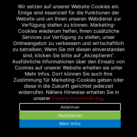
Wir setzen auf unserer Website Cookies ein.
Schleckheimer Straße 38
Einige sind essenziell für die Funktionen der
52076 Aachen
Website und um Ihnen unseren Webdienst zur
Tel.: 02408 3933
Verfügung stellen zu können. Marketing-
Cookies wiederum helfen, Ihnen zusätzliche
Fax: 02408 6872
Services zur Verfügung zu stellen, unser
info@inda-apotheke.de
Onlineangebot zu verbessern und wirtschaftlich
zu betreiben. Wenn Sie mit diesen einverstanden
sind, klicken Sie bitte auf „Akzeptieren“.
Ausführliche Informationen über den Einsatz von
Cookies auf unserer Website erhalten sie unter
Mehr Infos. Dort können Sie auch Ihre
Zustimmung für Marketing-Cookies geben oder
SANITÄTSHAUS & OT KLEIS
diese in die Zukunft gerichtet jederzeit
Fuggerstraße 21-25
widerrufen. Nähere Hinweise erhalten Sie in
52152 Simmerath
unserer
Datenschutzerklärung
.
Tel.: 02473 68 97 66
Ablehnen
Fax: 02473 68 97 65
Akzeptieren
Mehr Infos