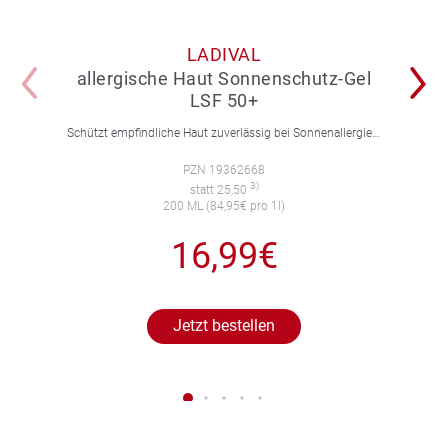
LADIVAL
allergische Haut Sonnenschutz-Gel
LSF 50+
Schützt empfindliche Haut zuverlässig bei Sonnenallergie und Mallorca-Akne. Mit 4-fach Zellschutz und einer leichten, nicht fettenden Gel-Formel.
PZN 19362668
3)
statt 25,50
200 ML (84,95€ pro 1l)
16,99€
Jetzt bestellen