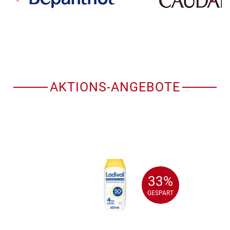
AKTIONS-ANGEBOTE
33%
33%
GESPART
GESPART