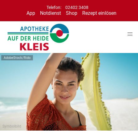
Telefon:
02402 3408
App
Notdienst
Shop
Rezept einlösen
AdobeStock/Rido
Symbolbild