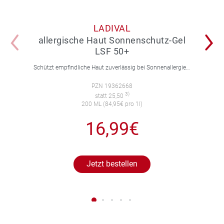
LADIVAL
allergische Haut Sonnenschutz-Gel
LSF 50+
Schützt empfindliche Haut zuverlässig bei Sonnenallergie und Mallorca-Akne. Mit 4-fach Zellschutz und einer leichten, nicht fettenden Gel-Formel.
PZN 19362668
3)
statt 25,50
200 ML (84,95€ pro 1l)
16,99€
Jetzt bestellen