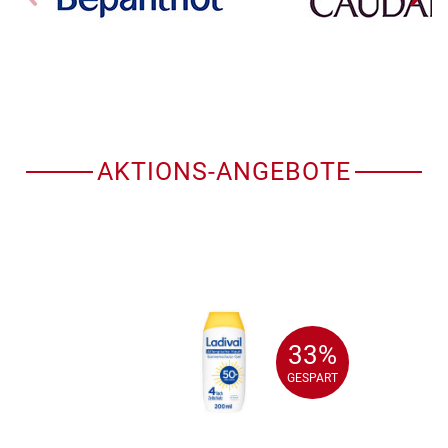
AKTIONS-ANGEBOTE
33%
33%
GESPART
GESPART