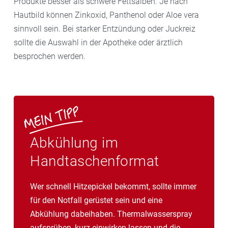
Produkte besser als schwere Fettsalben. Je nach
Hautbild können Zinkoxid, Panthenol oder Aloe vera
sinnvoll sein. Bei starker Entzündung oder Juckreiz
sollte die Auswahl in der Apotheke oder ärztlich
besprochen werden.
Abkühlung im
Handtaschenformat
Wer schnell Hitzepickel bekommt, sollte immer
für den Notfall gerüstet sein und eine
Abkühlung dabeihaben. Thermalwasserspray
aufsprühen, kurz einwirken lassen und die